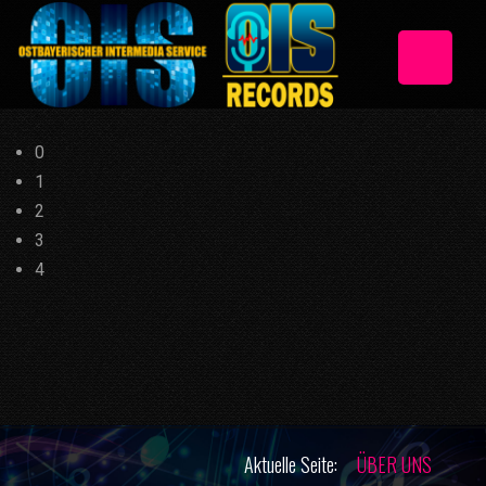
0
1
2
3
4
Aktuelle Seite:
ÜBER UNS