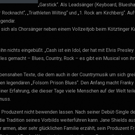
„Garstick“. Als Leadsänger (Keyboard, Bluesha
Rocknacht“, „Triathleten Wilting“ und „1. Rock am Kirchberg“. Auft
egendär.
 sich als Chorsänger neben einem Vollzeitjob beim Kötztinger
ihn nichts eingebüßt. „Cash ist ein Idol, der hat mit Elvis Presl
es gemacht – Blues, Country, Rock – es gibt ein Musical von ihm
bensnahen Texte, die dem auch in der Countrymusik um sich greif
 den legendären „Folsom Prison Blues“. Den Anfang macht Frank
einer Erfahrung, die dieser Tage viele Menschen auf der Welt te
nuss.
n Produzent nicht bewenden lassen. Nach seiner Debüt-Single d
ie Tradition seines Vorbilds weiterführen kann. Jane Shields aus
 armen, aber sehr glücklichen Familie erzählt, sein Produzent Fr