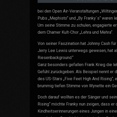
bei den Open Air-Veranstaltungen „Wiltinger 
Pubs „Mephisto“ und „By Franky´s“ waren l
Um seine Stimme zu schulen, engagierte er
dem Chamer Kult-Chor „Lehra und Mehra“.
Von seiner Faszination hat Johnny Cash für 
Jerry Lee Lewis unterwegs gewesen, hat all
Riesenbackground.“
Ganz besonders gefallen Frank Krieg die le
Gefühl zurückgeben. Als Beispiel nennt er
des US-Stars „Five Feet High And Rising“, 
brummig tiefen Stimme von Wynette ein Ge
Doch darauf wollten es der Sänger und sei
Rising“ möchte Franky nun zeigen, dass er d
Kindheitserinnerungen eines Jungen in einer