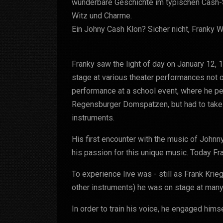
wunderbare Geschichte im typischen Cash-S
Witz und Charme.
Ein Johny Cash Klon? Sicher nicht, Franky Wy
Franky saw the light of day on January 12, 
stage at various theater performances not o
performance at a school event, where he per
Regensburger Domspatzen, but had to take a
instruments.
His first encounter with the music of Johnn
his passion for this unique music. Today Fr
To experience live was - still as Frank Krieg
other instruments) he was on stage at many
In order to train his voice, he engaged himse