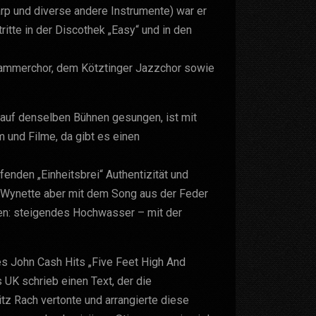
rp und diverse andere Instrumente) war er
ritte in der Discothek „Easy“ und in den
 Kammerchor, dem Kötztinger Jazzchor sowie
ey auf denselben Bühnen gesungen, ist mit
 und Filme, da gibt es einen
enden „Einheitsbrei“ Authentizität und
y Wynette aber mit dem Song aus der Feder
ilen: steigendes Hochwasser – mit der
es John Cash Hits „Five Feet High And
 UK schrieb einen Text, der die
itz Rach vertonte und arrangierte diese