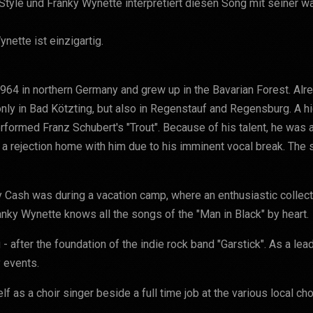
tyle und Franky Wynette interpretiert diesen Song mit seiner 
nette ist einzigartig.
1964 in northern Germany and grew up in the Bavarian Forest. Alr
nly in Bad Kötzting, but also in Regenstauf and Regensburg. A hi
formed Franz Schubert's "Trout". Because of his talent, he was a
 rejection home with him due to his imminent vocal break. The s
y Cash was during a vacation camp, where an enthusiastic collec
anky Wynette knows all the songs of the "Man in Black" by heart.
 - after the foundation of the indie rock band "Garstick". As a le
 events.
lf as a choir singer beside a full time job at the various local cho