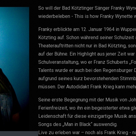
So will der Bad Kötztinger Sänger Franky Wy
wiederbeleben - This is how Franky Wynette w
Franky erblickte am 12. Januar 1964 in Wupper
Kötzting auf. Schon während seiner Schulzeit
Theaterauftritten nicht nur in Bad Kötzting, 
auf der Bühne. Ein Highlight aus jener Zeit wa
Schulveranstaltung, wo er Franz Schuberts „F
Talents wurde er auch bei den Regensburger D
aufgrund seines kurz bevorstehenden Stimm
müssen. Der Autodidakt Frank Krieg kann mehr
Seine erste Begegnung mit der Musik von Joh
Ferienfreizeit, wo ihn ein begeisterter etwa g
Leidenschaft für diese einzigartige Musik ans
Songs des „Man in Black“ auswendig.
Live zu erleben war – noch als Frank Krieg - 