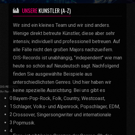
UNSERE
KÜNSTLER (A-Z)
Wir sind ein kleines Team und wir sind anders.
Wenige direkt betreute Künstler, diese aber sehr
intensiv, individuell und professionell betreuen. Auf
alle Fälle nicht den großen Majors nachzueifern.
OIS-Records ist unabhängig, "independent" wie man
heute so schön auf Neudeutsch sagt. Nachfolgend
finden Sie ausgewählte Beispiele aus
unterschiedlichsten Genres. Und hier haben wir
OIS-RECORDS
keine spezielle Ausrichtung. Bei uns gibt es
Ihr Partner für Tonstudio, Label und Musikverlag
0
Bayern-Pop-Rock, Folk, Country, Westcoast,
1
Schlager, Volks- und Alpenrock, Popschlager, EDM,
2
Crossover, Singersongwriter und internationale
3
Popmusik.
4