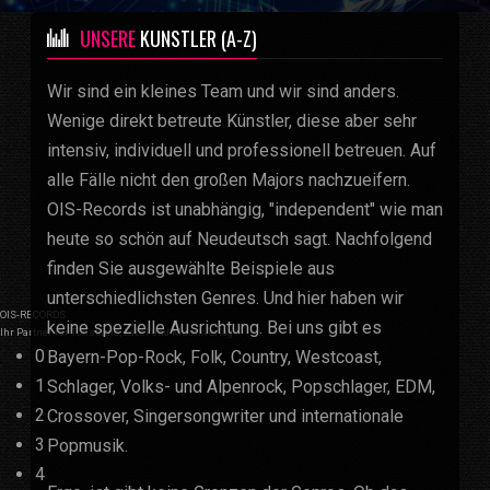
UNSERE
KÜNSTLER (A-Z)
Wir sind ein kleines Team und wir sind anders.
Wenige direkt betreute Künstler, diese aber sehr
intensiv, individuell und professionell betreuen. Auf
alle Fälle nicht den großen Majors nachzueifern.
OIS-Records ist unabhängig, "independent" wie man
heute so schön auf Neudeutsch sagt. Nachfolgend
finden Sie ausgewählte Beispiele aus
unterschiedlichsten Genres. Und hier haben wir
OIS-RECORDS
keine spezielle Ausrichtung. Bei uns gibt es
Ihr Partner für Tonstudio, Label und Musikverlag
0
Bayern-Pop-Rock, Folk, Country, Westcoast,
1
Schlager, Volks- und Alpenrock, Popschlager, EDM,
2
Crossover, Singersongwriter und internationale
3
Popmusik.
4