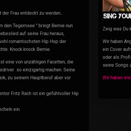
 der Frau entdeckt zu werden...
m den Tegernsee " bringt Bernie nun
Zeig was Du k
ebeslied auf seine Frau heraus,
wohl romantischsten Hip Hop der
Wir haben Ang
hte: Knock knock Bernie.
ein Cover auf
oder als Prof
st eine von unzähligen Facetten, die
seine Songs z
sdriver so einzigartig machen. Seine
sik, zu seinem Hauptberuf aber vor
Wir haben imm
r Fritz Rach ist ein gefühlvoller Hip
scheln ein.