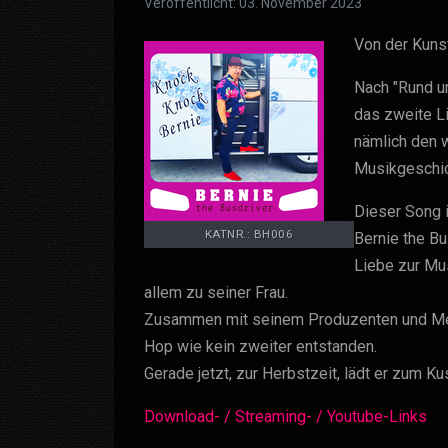
Veröffentlicht: 03. November 2023
Von der Kunst
Nach "Rund u
das zweite Li
nämlich den 
Musikgeschic
Dieser Song i
KATNR.: BH006
Bernie the Bu
Liebe zur Mu
allem zu seiner Frau.
Zusammen mit seinem Produzenten und Mento
Hop wie kein zweiter entstanden.
Gerade jetzt, zur Herbstzeit, lädt er zum Ku
Download- / Streaming- / Youtube-Links