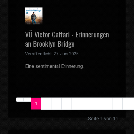
VÖ Victor Caffari - Erinnerungen
an Brooklyn Bridge
Veröffentlicht: 27. Juni 2025
Eine sentimental Erinnerung...
1
2
3
4
5
6
7
8
9
10
Seite 1 von 11